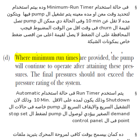
وده بيتم استخدام
Minimum-Run Timer
فى حالة استخدام
§
وبتكون
فيها
pump
لتحديد وقت معن او مده معينه يتم تشغيل ال
تصل
pump
وفى الحالة دي ممكن ال
10 min
مده لا تقل عن
فى وقت اقل من الوقت المضبوط فيجب
churn
لقيمة ال
المحافظة على ان الضغط لا يصل لقيمة اعلى من اقصى ضغط
خاص بمكونات الشبكة
Automatic
فى حالة استخدام
Run Timer
يتم استخدم
§
وذلك لان
10 Min.
وذلك يكون لمده على الاقل
Shutdown
خاصه فى حالات ال
pump
التشغيل السريع والايقاف السريع لل
stop set
لضغط ال
pump
الصغير بيؤدي لوصول ال
demand
control panel
فى ال
point
ده كمان بيسمح بوقت كافى
لمروحة المحرك بتبريد ملفات
§