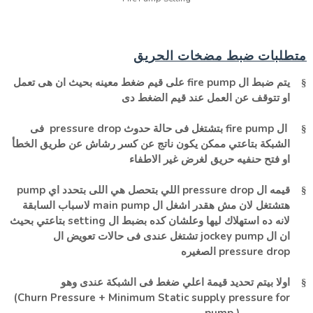
متطلبات ضبط مضخات الحريق
على قيم ضغط معينه بحيث ان هى تعمل
fire pump
يتم ضبط ال
§
او تتوقف عن العمل عند قيم الضغط دى
فى
pressure drop
بتشتغل فى حالة حدوث
fire pump
ال
§
الشبكة بتاعتي ممكن يكون ناتج عن كسر رشاش عن طريق الخطأ
او فتح حنفيه حريق لغرض غير الاطفاء
pump
اللي بتحصل هي اللى بتحدد اي
pressure drop
قيمه ال
§
لاسباب السابقة
main pump
هتشتغل لان مش هقدر اشغل ال
بتاعتي بحيث
setting
لانه ده استهلاك ليها وعلشان كده بضبط ال
تشتغل عندى فى حالات تعويض ال
jockey pump
ان ال
الصغيره
pressure drop
اولا بيتم تحديد قيمة اعلي ضغط فى الشبكة عندى وهو
§
(Churn Pressure + Minimum Static supply pressure for
pump )